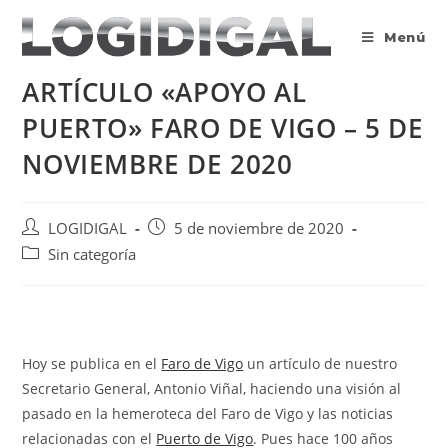
Saltar
al
Menú
contenido
ARTÍCULO «APOYO AL
PUERTO» FARO DE VIGO – 5 DE
NOVIEMBRE DE 2020
Autor
Publicación
LOGIDIGAL
5 de noviembre de 2020
de
de
Categoría
Sin categoría
la
la
de
entrada:
entrada:
la
entrada:
Hoy se publica en el
Faro de Vigo
un artículo de nuestro
Secretario General, Antonio Viñal, haciendo una visión al
pasado en la hemeroteca del Faro de Vigo y las noticias
relacionadas con el
Puerto de Vigo
. Pues hace 100 años