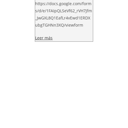
https://docs.google.com/form
s/d/e/1FAIpQLSeVf62_rVH7Jfm
_JwGXL8Q1EafLr4vEwd1ERDX
ubgTGHNn3XQ/viewform
Leer más