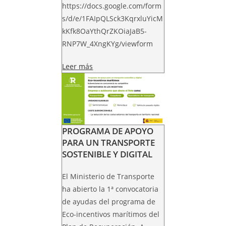
https://docs.google.com/form
s/d/e/1FAIpQLSck3KqrxluYicM
kKfk8OaYthQrZKOiaJaB5-
RNP7W_4XngKYg/viewform
Leer más
PROGRAMA DE APOYO
PARA UN TRANSPORTE
SOSTENIBLE Y DIGITAL
El Ministerio de Transporte
ha abierto la 1ª convocatoria
de ayudas del programa de
Eco-incentivos marítimos del