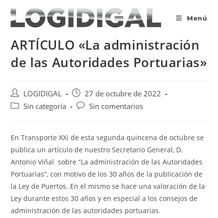
Saltar
al
Menú
contenido
ARTÍCULO «La administración
de las Autoridades Portuarias»
Autor
Publicación
LOGIDIGAL
27 de octubre de 2022
de
de
Categoría
Comentarios
Sin categoría
Sin comentarios
la
la
de
de
entrada:
entrada:
la
la
entrada:
entrada:
En Transporte XXi de esta segunda quincena de octubre se
publica un artículo de nuestro Secretario General, D.
Antonio Viñal sobre “La administración de las Autoridades
Portuarias”, con motivo de los 30 años de la publicación de
la Ley de Puertos. En el mismo se hace una valoración de la
Ley durante estos 30 años y en especial a los consejos de
administración de las autoridades portuarias.