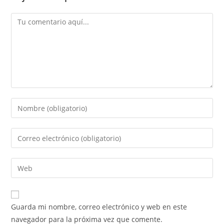
Comentario
Introduce
tu
nombre
Introduce
o
tu
nombre
dirección
Introduce
de
de
la
usuario
correo
URL
para
electrónico
de
comentar
Guarda mi nombre, correo electrónico y web en este
para
tu
navegador para la próxima vez que comente.
comentar