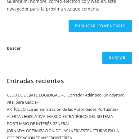
Guarda mi nombre, correo electrónico y web en este
para
tu
navegador para la próxima vez que comente.
comentar
web
(opcional)
Buscar
BUSCAR
Entradas recientes
CLUB DE DEBATE LOGIDIGAL: «El Corredor Atlántico: un objetivo
vital para Galicia»
ARTÍCULO «La administración de las Autoridades Portuarias»
ALERTA LEGISLATIVA: MARCO ESTRATÉGICO DEL SISTEMA
PORTUARIO DE INTERÉS GENERAL
JORNADA: OPTIMIZACIÓN DE LAS INFRAESTRUCTURAS EN LA
COOPERACIÓN TRANSFRONTERIZA