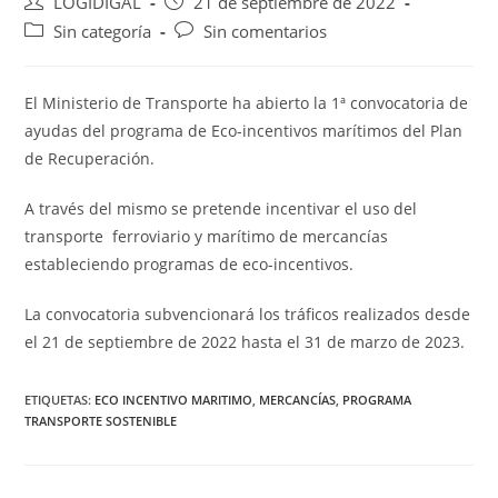
Autor
Publicación
LOGIDIGAL
21 de septiembre de 2022
de
de
Categoría
Comentarios
Sin categoría
Sin comentarios
la
la
de
de
entrada:
entrada:
la
la
entrada:
entrada:
El Ministerio de Transporte ha abierto la 1ª convocatoria de
ayudas del programa de Eco-incentivos marítimos del Plan
de Recuperación.
A través del mismo se pretende incentivar el uso del
transporte ferroviario y marítimo de mercancías
estableciendo programas de eco-incentivos.
La convocatoria subvencionará los tráficos realizados desde
el 21 de septiembre de 2022 hasta el 31 de marzo de 2023.
ETIQUETAS:
ECO INCENTIVO MARITIMO
,
MERCANCÍAS
,
PROGRAMA
TRANSPORTE SOSTENIBLE