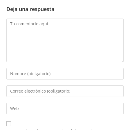
Deja una respuesta
Comentario
Introduce
tu
nombre
Introduce
o
tu
nombre
dirección
Introduce
de
de
la
usuario
correo
URL
para
electrónico
de
comentar