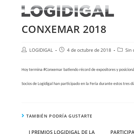
Saltar
al
contenido
CONXEMAR 2018
Autor
Publicación
Categor
LOGIDIGAL
4 de octubre de 2018
Sin 
de
de
de
la
la
la
entrada:
entrada:
entrada
Hoy termina #Conxemar batiendo récord de expositores y posicioná
Socios de Logidigal han participado en la Feria durante estos tres dí
TAMBIÉN PODRÍA GUSTARTE
I PREMIOS LOGIDIGAL DE LA
PARTICIP