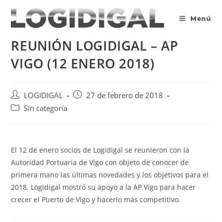
Saltar
al
Menú
contenido
REUNIÓN LOGIDIGAL – AP
VIGO (12 ENERO 2018)
Autor
Publicación
LOGIDIGAL
27 de febrero de 2018
de
de
Categoría
Sin categoría
la
la
de
entrada:
entrada:
la
entrada:
El 12 de enero socios de Logidigal se reunieron con la
Autoridad Portuaria de Vigo con objeto de conocer de
primera mano las últimas novedades y los objetivos para el
2018. Logidigal mostró su apoyo a la AP Vigo para hacer
crecer el Puerto de Vigo y hacerlo más competitivo.