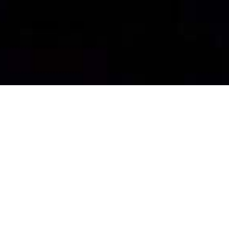
QUIENES
SOMOS
Transitarios, consignatarios, transportistas,
navieros y otras empresas relacionadas con