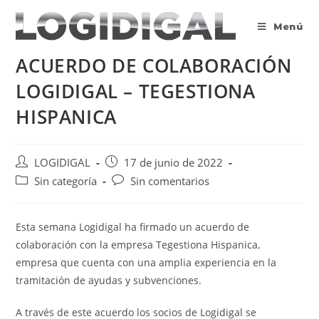
Saltar
al
Menú
contenido
ACUERDO DE COLABORACIÓN
LOGIDIGAL – TEGESTIONA
HISPANICA
Autor
Publicación
LOGIDIGAL
17 de junio de 2022
de
de
Categoría
Comentarios
Sin categoría
Sin comentarios
la
la
de
de
entrada:
entrada:
la
la
entrada:
entrada:
Esta semana Logidigal ha firmado un acuerdo de
colaboración con la empresa Tegestiona Hispanica,
empresa que cuenta con una amplia experiencia en la
tramitación de ayudas y subvenciones.
A través de este acuerdo los socios de Logidigal se