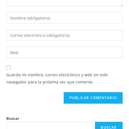
Introduce
tu
nombre
Introduce
o
tu
nombre
dirección
Introduce
de
de
la
usuario
correo
URL
para
electrónico
de
comentar
Guarda mi nombre, correo electrónico y web en este
para
tu
navegador para la próxima vez que comente.
comentar
web
(opcional)
Buscar
BUSCAR