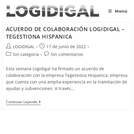
Saltar
al
Menú
contenido
ACUERDO DE COLABORACIÓN LOGIDIGAL –
TEGESTIONA HISPANICA
Autor
Publicación
LOGIDIGAL
17 de junio de 2022
de
de
Categoría
Comentarios
Sin categoría
Sin comentarios
la
la
de
de
entrada:
entrada:
la
la
Esta semana Logidigal ha firmado un acuerdo de
entrada:
entrada:
colaboración con la empresa Tegestiona Hispanica, empresa
que cuenta con una amplia experiencia en la tramitación de
ayudas y subvenciones. A través…
ACUERDO
Continuar Leyendo
DE
COLABORACIÓN
LOGIDIGAL
–
TEGESTIONA
HISPANICA