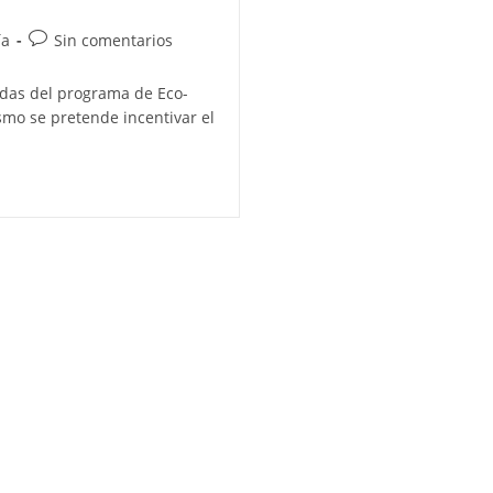
Comentarios
ía
Sin comentarios
de
la
yudas del programa de Eco-
entrada:
smo se pretende incentivar el