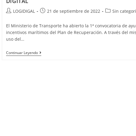
DIGITAL
Autor
Publicación
Categoría
LOGIDIGAL
21 de septiembre de 2022
Sin categor
de
de
de
la
la
la
El Ministerio de Transporte ha abierto la 1ª convocatoria de a
entrada:
entrada:
entrada:
incentivos marítimos del Plan de Recuperación. A través del mi
uso del…
PROGRAMA
Continuar Leyendo
DE
APOYO
PARA
UN
TRANSPORTE
SOSTENIBLE
Y
DIGITAL