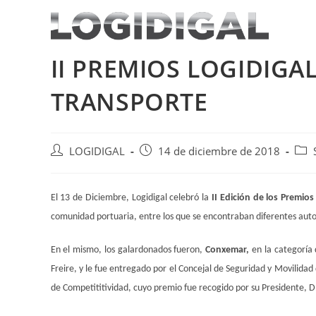
Saltar
al
contenido
II PREMIOS LOGIDIGAL
TRANSPORTE
Autor
Publicación
Cate
LOGIDIGAL
14 de diciembre de 2018
de
de
de
la
la
la
entrada:
entrada:
entr
El 13 de Diciembre, Logidigal celebró la
II Edición de los Premios 
comunidad portuaria, entre los que se encontraban diferentes auto
En el mismo, los galardonados fueron,
Conxemar,
en la categoría 
Freire, y le fue entregado por el Concejal de Seguridad y Movilida
de Competititividad, cuyo premio fue recogido por su Presidente, D.