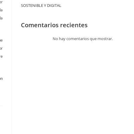
er
SOSTENIBLE Y DIGITAL
la
la
Comentarios recientes
No hay comentarios que mostrar.
ue
or
re
ón