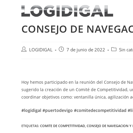
Saltar
al
contenido
CONSEJO DE NAVEGAC
Autor
Publicación
Categoría
LOGIDIGAL
7 de junio de 2022
Sin cat
de
de
de
la
la
la
entrada:
entrada:
entrada:
Hoy hemos participado en la reunión del Consejo de Na
sugerido la creación de un Comité de Competitividad, un
coordinar objetivos como: ventanilla única, agilización a
#logidigal
#puertodevigo
#comitedecompetitividad
#l
ETIQUETAS:
COMITE DE COMPETITIVIDAD
,
CONSEJO DE NAVEGACION Y