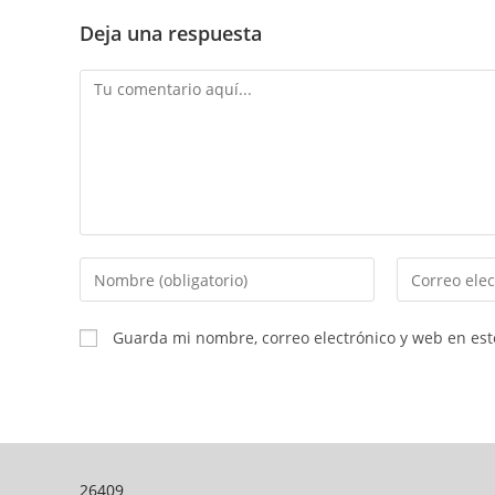
Deja una respuesta
Comentario
Introduce
Introduce
tu
tu
nombre
dirección
Guarda mi nombre, correo electrónico y web en es
o
de
nombre
correo
de
electrónico
usuario
para
para
comentar
26409
comentar