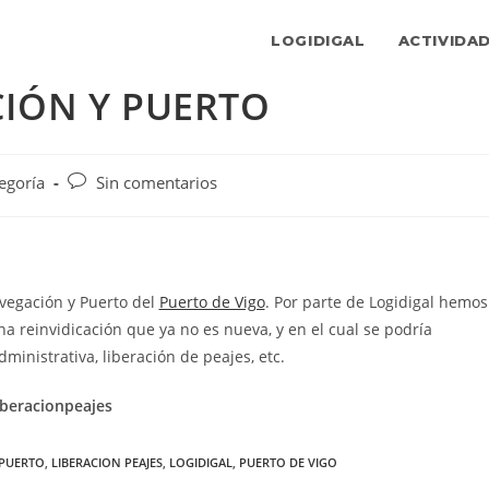
LOGIDIGAL
ACTIVIDA
IÓN Y PUERTO
Comentarios
egoría
Sin comentarios
de
la
entrada:
vegación y Puerto del
Puerto de Vigo
. Por parte de Logidigal hemos
a reinvidicación que ya no es nueva, y en el cual se podría
dministrativa, liberación de peajes, etc.
iberacionpeajes
 PUERTO
,
LIBERACION PEAJES
,
LOGIDIGAL
,
PUERTO DE VIGO