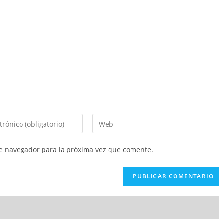
Introduce
la
URL
te navegador para la próxima vez que comente.
de
tu
web
(opcional)