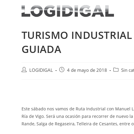
Saltar
al
contenido
TURISMO INDUSTRIAL 
GUIADA
Autor
Publicación
Categoría
LOGIDIGAL
4 de mayo de 2018
Sin ca
de
de
de
la
la
la
entrada:
entrada:
entrada:
Este sábado nos vamos de Ruta Industrial con Manuel Lar
Ría de Vigo. Será una ocasión para recorrer de nuevo la
Rande, Salga de Regaseira, Telleira de Cesantes, entre o