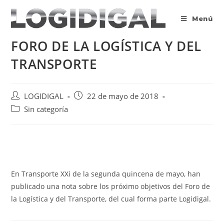
Saltar
al
Menú
contenido
FORO DE LA LOGÍSTICA Y DEL
TRANSPORTE
Autor
Publicación
LOGIDIGAL
22 de mayo de 2018
de
de
Categoría
Sin categoría
la
la
de
entrada:
entrada:
la
entrada:
En Transporte XXi de la segunda quincena de mayo, han
publicado una nota sobre los próximo objetivos del Foro de
la Logística y del Transporte, del cual forma parte Logidigal.