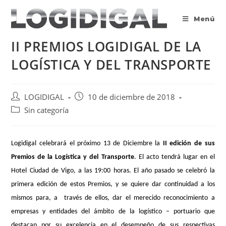
Saltar
al
Menú
contenido
II PREMIOS LOGIDIGAL DE LA
LOGÍSTICA Y DEL TRANSPORTE
Autor
Publicación
LOGIDIGAL
10 de diciembre de 2018
de
de
Categoría
Sin categoría
la
la
de
entrada:
entrada:
la
entrada:
Logidigal celebrará el próximo 13 de Diciembre la
II edición de sus
Premios de la Logística y del Transporte
. El acto tendrá lugar en el
Hotel Ciudad de Vigo, a las 19:00 horas. El año pasado se celebró la
primera edición de estos Premios, y se quiere dar continuidad a los
mismos para, a través de ellos, dar el merecido reconocimiento a
empresas y entidades del ámbito de la logístico – portuario que
destacan por su excelencia en el desempeño de sus respectivas