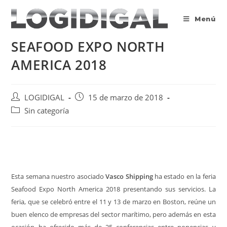
Saltar
al
Menú
contenido
SEAFOOD EXPO NORTH
AMERICA 2018
Autor
Publicación
LOGIDIGAL
15 de marzo de 2018
de
de
Categoría
Sin categoría
la
la
de
entrada:
entrada:
la
entrada:
Esta semana nuestro asociado
Vasco Shipping
ha estado en la feria
Seafood Expo North America 2018 presentando sus servicios. La
feria, que se celebró entre el 11 y 13 de marzo en Boston, reúne un
buen elenco de empresas del sector marítimo, pero además en esta