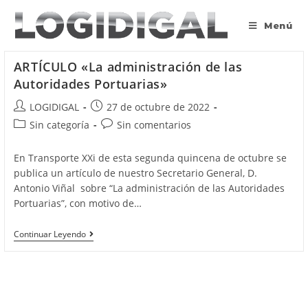
Saltar
al
Menú
contenido
ARTÍCULO «La administración de las
Autoridades Portuarias»
Autor
Publicación
LOGIDIGAL
27 de octubre de 2022
de
de
Categoría
Comentarios
Sin categoría
Sin comentarios
la
la
de
de
entrada:
entrada:
la
la
En Transporte XXi de esta segunda quincena de octubre se
entrada:
entrada:
publica un artículo de nuestro Secretario General, D.
Antonio Viñal sobre “La administración de las Autoridades
Portuarias”, con motivo de…
ARTÍCULO
Continuar Leyendo
«La
Administración
De
Las
Autoridades
Portuarias»