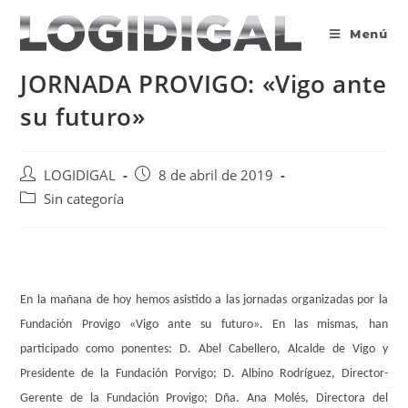
Saltar
al
Menú
contenido
JORNADA PROVIGO: «Vigo ante
su futuro»
Autor
Publicación
LOGIDIGAL
8 de abril de 2019
de
de
Categoría
Sin categoría
la
la
de
entrada:
entrada:
la
entrada:
En la mañana de hoy hemos asistido a las jornadas organizadas por la
Fundación Provigo «Vigo ante su futuro». En las mismas, han
participado como ponentes: D. Abel Cabellero, Alcalde de Vigo y
Presidente de la Fundación Porvigo; D. Albino Rodríguez, Director-
Gerente de la Fundación Provigo; Dña. Ana Molés, Directora del