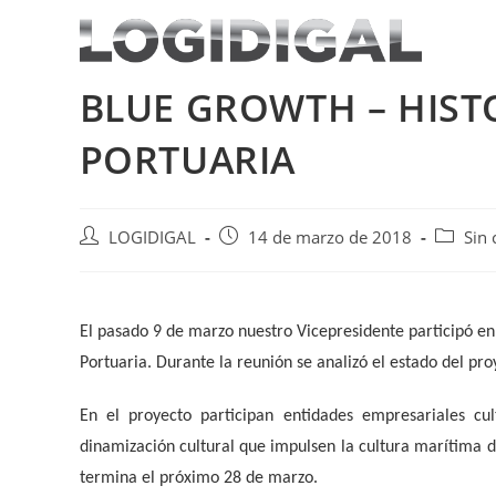
Saltar
al
contenido
BLUE GROWTH – HIST
PORTUARIA
Autor
Publicación
Categor
LOGIDIGAL
14 de marzo de 2018
Sin 
de
de
de
la
la
la
entrada:
entrada:
entrada
El pasado 9 de marzo nuestro Vicepresidente participó en
Portuaria. Durante la reunión se analizó el estado del pr
En el proyecto participan entidades empresariales cul
dinamización cultural que impulsen la cultura marítima 
termina el próximo 28 de marzo.