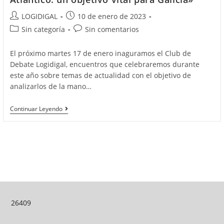
Autor
Publicación
LOGIDIGAL
10 de enero de 2023
de
de
Categoría
Comentarios
Sin categoría
Sin comentarios
la
la
de
de
entrada:
entrada:
la
la
El próximo martes 17 de enero inaguramos el Club de
entrada:
entrada:
Debate Logidigal, encuentros que celebraremos durante
este año sobre temas de actualidad con el objetivo de
analizarlos de la mano…
CLUB
Continuar Leyendo
DE
DEBATE
LOGIDIGAL:
«El
Corredor
Atlántico:
Un
Objetivo
Vital
Para
Galicia»
26409