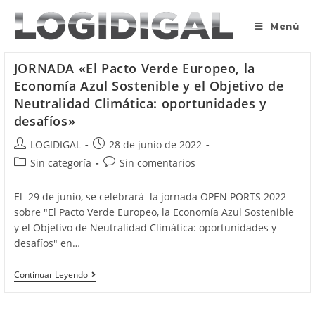
Saltar
al
Menú
contenido
JORNADA «El Pacto Verde Europeo, la
Economía Azul Sostenible y el Objetivo de
Neutralidad Climática: oportunidades y
desafíos»
Autor
Publicación
LOGIDIGAL
28 de junio de 2022
de
de
Categoría
Comentarios
Sin categoría
Sin comentarios
la
la
de
de
entrada:
entrada:
la
la
El 29 de junio, se celebrará la jornada OPEN PORTS 2022
entrada:
entrada:
sobre "El Pacto Verde Europeo, la Economía Azul Sostenible
y el Objetivo de Neutralidad Climática: oportunidades y
desafíos" en…
JORNADA
Continuar Leyendo
«El
Pacto
Verde