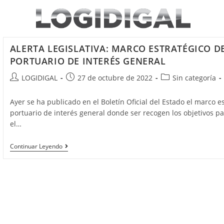
Saltar
al
contenido
ALERTA LEGISLATIVA: MARCO ESTRATÉGICO D
PORTUARIO DE INTERÉS GENERAL
Autor
Publicación
Categoría
LOGIDIGAL
27 de octubre de 2022
Sin categoría
de
de
de
la
la
la
Ayer se ha publicado en el Boletín Oficial del Estado el marco e
entrada:
entrada:
entrada:
portuario de interés general donde ser recogen los objetivos p
el…
ALERTA
Continuar Leyendo
LEGISLATIVA:
MARCO
ESTRATÉGICO
DEL
SISTEMA
PORTUARIO
DE
INTERÉS
GENERAL