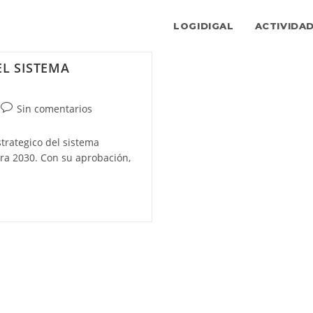
LOGIDIGAL
ACTIVIDA
EL SISTEMA
Comentarios
Sin comentarios
de
la
strategico del sistema
entrada:
ara 2030. Con su aprobación,