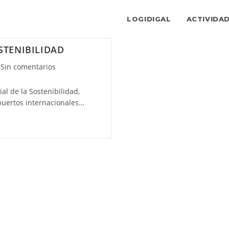
LOGIDIGAL
ACTIVIDA
STENIBILIDAD
entarios
Sin comentarios
al de la Sostenibilidad,
rada:
puertos internacionales…