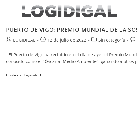
Saltar
al
contenido
PUERTO DE VIGO: PREMIO MUNDIAL DE LA SO
Autor
Publicación
Categoría
Com
LOGIDIGAL
12 de julio de 2022
Sin categoría
de
de
de
de
la
la
la
la
El Puerto de Vigo ha recibido en el día de ayer el Premio Mundi
entrada:
entrada:
entrada:
ent
conocido como el "Óscar al Medio Ambiente", ganando a otros 
PUERTO
Continuar Leyendo
DE
VIGO:
PREMIO
MUNDIAL
DE
LA
SOSTENIBILIDAD