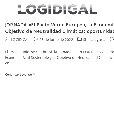
Saltar
al
contenido
JORNADA «El Pacto Verde Europeo, la Economía
Objetivo de Neutralidad Climática: oportunida
Autor
Publicación
Categoría
Co
LOGIDIGAL
28 de junio de 2022
Sin categoría
de
de
de
de
la
la
la
la
El 29 de junio, se celebrará la jornada OPEN PORTS 2022 sobre 
entrada:
entrada:
entrada:
en
Economía Azul Sostenible y el Objetivo de Neutralidad Climátic
en…
JORNADA
Continuar Leyendo
«El
Pacto
Verde
Europeo,
La
Economía
Azul
Sostenible
Y