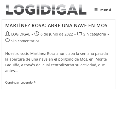
Saltar
al
Menú
contenido
MARTÍNEZ ROSA: ABRE UNA NAVE EN MOS
Autor
Publicación
Categoría
LOGIDIGAL
6 de junio de 2022
Sin categoría
de
de
de
Comentarios
Sin comentarios
la
la
la
de
entrada:
entrada:
entrada:
la
Nuestro socio Martínez Rosa anunciaba la semana pasada
entrada:
la apertura de una nave en el polígono de Mos, en Monte
Faquiña, a través del cual centralizarán su actividad, que
antes…
MARTÍNEZ
Continuar Leyendo
ROSA:
ABRE
UNA
NAVE
EN
MOS