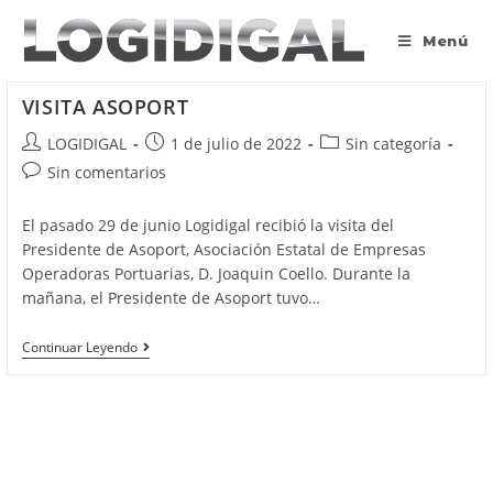
Saltar
al
Menú
contenido
VISITA ASOPORT
Autor
Publicación
Categoría
LOGIDIGAL
1 de julio de 2022
Sin categoría
de
de
de
Comentarios
Sin comentarios
la
la
la
de
entrada:
entrada:
entrada:
la
El pasado 29 de junio Logidigal recibió la visita del
entrada:
Presidente de Asoport, Asociación Estatal de Empresas
Operadoras Portuarias, D. Joaquin Coello. Durante la
mañana, el Presidente de Asoport tuvo…
VISITA
Continuar Leyendo
ASOPORT