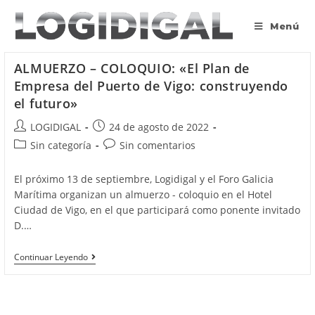
Saltar
al
Menú
contenido
ALMUERZO – COLOQUIO: «El Plan de
Empresa del Puerto de Vigo: construyendo
el futuro»
Autor
Publicación
LOGIDIGAL
24 de agosto de 2022
de
de
Categoría
Comentarios
Sin categoría
Sin comentarios
la
la
de
de
entrada:
entrada:
la
la
El próximo 13 de septiembre, Logidigal y el Foro Galicia
entrada:
entrada:
Marítima organizan un almuerzo - coloquio en el Hotel
Ciudad de Vigo, en el que participará como ponente invitado
D.…
ALMUERZO
Continuar Leyendo
–
COLOQUIO:
«El
Plan
De