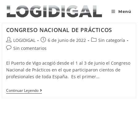
Saltar
al
Menú
contenido
CONGRESO NACIONAL DE PRÁCTICOS
Autor
Publicación
Categoría
LOGIDIGAL
6 de junio de 2022
Sin categoría
de
de
de
Comentarios
Sin comentarios
la
la
la
de
entrada:
entrada:
entrada:
la
El Puerto de Vigo acogió desde el 1 al 3 de junio el Congreso
entrada:
Nacional de Prácticos en el que participaron cientos de
profesionales de toda España. Es el primer…
CONGRESO
Continuar Leyendo
NACIONAL
DE
PRÁCTICOS