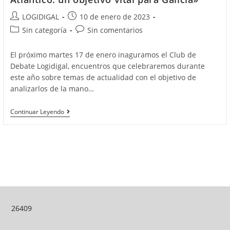
Autor
Publicación
LOGIDIGAL
10 de enero de 2023
de
de
Categoría
Comentarios
Sin categoría
Sin comentarios
la
la
de
de
entrada:
entrada:
la
la
El próximo martes 17 de enero inaguramos el Club de
entrada:
entrada:
Debate Logidigal, encuentros que celebraremos durante
este año sobre temas de actualidad con el objetivo de
analizarlos de la mano…
CLUB
Continuar Leyendo
DE
DEBATE
LOGIDIGAL:
«El
Corredor
Atlántico:
Un
Objetivo
Vital
Para
Galicia»
26409